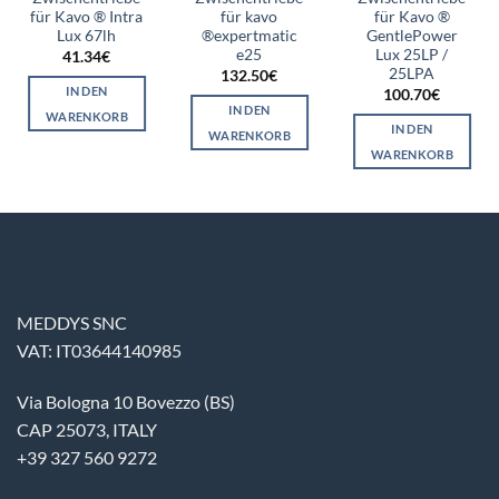
für Kavo ® Intra
für kavo
für Kavo ®
Lux 67lh
®expertmatic
GentlePower
e25
Lux 25LP /
41.34
€
25LPA
132.50
€
IN DEN
100.70
€
IN DEN
WARENKORB
IN DEN
WARENKORB
WARENKORB
MEDDYS SNC
VAT: IT03644140985
Via Bologna 10 Bovezzo (BS)
CAP 25073, ITALY
+39 327 560 9272