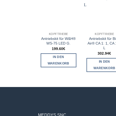
KOPFTRIEBE
KOPFTRIEBE
Antriebskit für W&H®
Antriebskit für B
WS-75 LED G.
Air® CA 1: 1, CA 
L
199.60
€
302.94
€
IN DEN
IN DEN
WARENKORB
WARENKORB
MEDDYS SNC