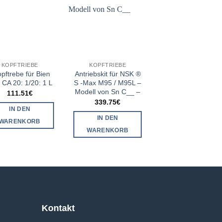
KOPFTRIEBE
KOPFTRIEBE
KOPFTRIEBE
pftrebe für Bien
Antriebskit für NSK ®
Antriebskit für
 CA 20: 1/20: 1 L
S -Max M95 / M95L –
Sirona® C200,
Modell von Sn C__ –
C200L, S200L,
111.51
€
A200L, E200
339.75
€
IN DEN
342.45
€
IN DEN
WARENKORB
IN DEN
WARENKORB
WARENKORB
Kontakt