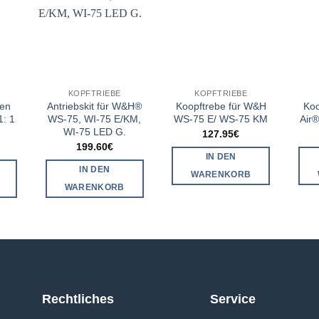
KOPFTRIEBE
KOPFTRIEBE
ien
Antriebskit für W&H®
Koopftrebe für W&H
Koo
1: 1
WS-75, WI-75 E/KM,
WS-75 E/ WS-75 KM
Air®
WI-75 LED G.
127.95
€
199.60
€
IN DEN
IN DEN
WARENKORB
WARENKORB
Rechtliches
Service