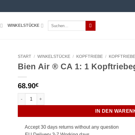
Suchen
WINKELSTÜCKE
nach:
START
/
WINKELSTÜCKE
/
KOPFTRIEBE
/
KOPFTRIEBE
Bien Air ® CA 1: 1 Kopftriebe
68.90
€
Bien Air ® CA 1: 1 Kopftriebegetriebe Menge
IN DEN WAREN
Accept 30 days returns without any question
EU Delivery 3-7 Working days