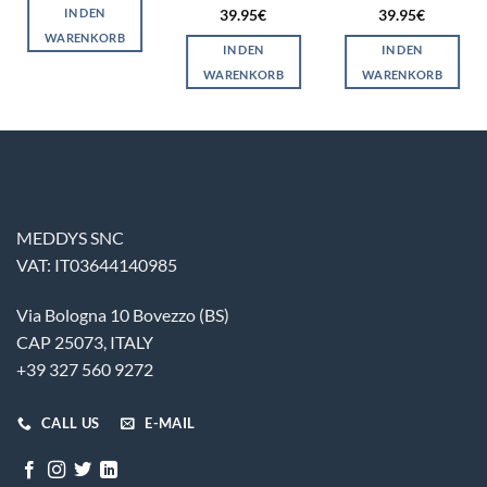
IN DEN
39.95
€
39.95
€
WARENKORB
IN DEN
IN DEN
WARENKORB
WARENKORB
MEDDYS SNC
VAT: IT03644140985
Via Bologna 10 Bovezzo (BS)
CAP 25073, ITALY
+39 327 560 9272
CALL US
E-MAIL