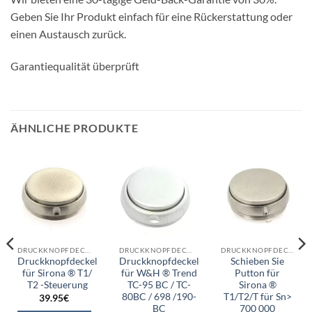
Geben Sie Ihr Produkt einfach für eine Rückerstattung oder
einen Austausch zurück.
Garantiequalität überprüft
ÄHNLICHE PRODUKTE
DRUCKKNOPFDECKEL
DRUCKKNOPFDECKEL
DRUCKKNOPFDECKEL
Druckknopfdeckel
Druckknopfdeckel
Schieben Sie
für Sirona ® T1/
für W&H ® Trend
Putton für
T2 -Steuerung
TC-95 BC / TC-
Sirona ®
80BC / 698 /190-
T1/T2/T für Sn>
39.95
€
BC
700 000