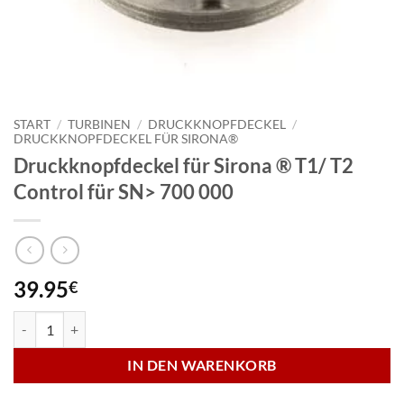
START
/
TURBINEN
/
DRUCKKNOPFDECKEL
/
DRUCKKNOPFDECKEL FÜR SIRONA®
Druckknopfdeckel für Sirona ® T1/ T2
Control für SN> 700 000
39.95
€
Druckknopfdeckel für Sirona ® T1/ T2 Control für SN> 700 000 Men
IN DEN WARENKORB