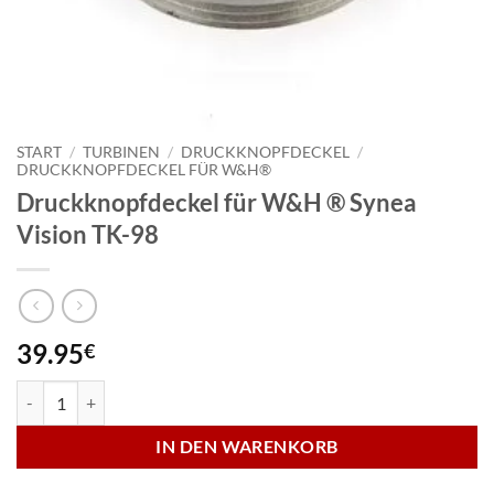
START
/
TURBINEN
/
DRUCKKNOPFDECKEL
/
DRUCKKNOPFDECKEL FÜR W&H®
Druckknopfdeckel für W&H ® Synea
Vision TK-98
39.95
€
Druckknopfdeckel für W&H ® Synea Vision TK-98 Menge
IN DEN WARENKORB