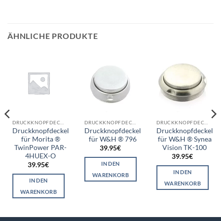
ÄHNLICHE PRODUKTE
DRUCKKNOPFDECKEL
DRUCKKNOPFDECKEL
DRUCKKNOPFDECKEL
Druckknopfdeckel
Druckknopfdeckel
Druckknopfdeckel
für Morita ®
für W&H ® 796
für W&H ® Synea
TwinPower PAR-
Vision TK-100
39.95
€
4HUEX-O
39.95
€
IN DEN
39.95
€
IN DEN
WARENKORB
IN DEN
WARENKORB
WARENKORB