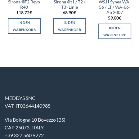
Sirona ®T2 Revo
Sirona ®t1 / T2 /
W&H Synea WA-
R40
T3 -Linie
56 / LT / WA-66-
Ab 2007
118.72
€
68.90
€
59.00
€
IN DEN
IN DEN
IN DEN
WARENKORB
WARENKORB
WARENKORB
MEDDYS SNC
VAT: IT03644140985
Via Bologna 10 Bovezzo (BS)
CAP 25073, ITALY
+39 327 560 9272