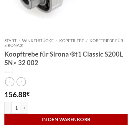
START
/
WINKELSTÜCKE
/
KOPFTRIEBE
/
KOPFTRIEBE FÜR
SIRONA®
Koopftrebe für Sirona ®t1 Classic S200L
SN> 32 002
156.88
€
Koopftrebe für Sirona ®t1 Classic S200L SN> 32 002 Menge
IN DEN WARENKORB