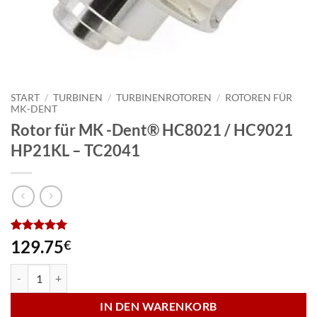
START
/
TURBINEN
/
TURBINENROTOREN
/
ROTOREN FÜR
MK-DENT
Rotor für MK -Dent® HC8021 / HC9021
HP21KL – TC2041
Bewertet
3
129.75
€
mit
5
von
5, basierend
Rotor für MK -Dent® HC8021 / HC9021 HP21KL - TC2041 Menge
auf
Kundenbewertungen
IN DEN WARENKORB