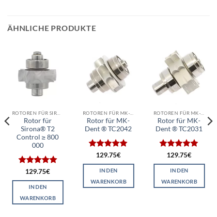
ÄHNLICHE PRODUKTE
ROTOREN FÜR SIRONA
ROTOREN FÜR MK-DENT
ROTOREN FÜR MK-DENT
Rotor für
Rotor für MK-
Rotor für MK-
Sirona® T2
Dent ® TC2042
Dent ® TC2031
Control ≥ 800
000
Bewertet
Bewertet
129.75
€
129.75
€
mit
5
von
mit
5
von
5
5
IN DEN
IN DEN
Bewertet
129.75
€
mit
5
von
WARENKORB
WARENKORB
5
IN DEN
WARENKORB