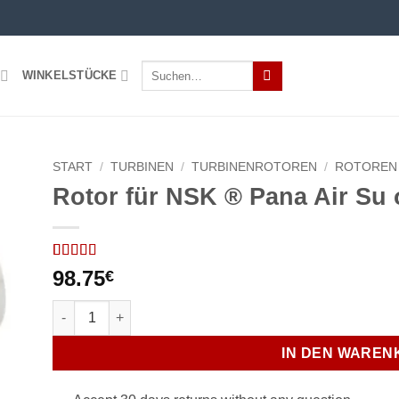
Suchen
WINKELSTÜCKE
nach:
START
/
TURBINEN
/
TURBINENROTOREN
/
ROTOREN
Rotor für NSK ® Pana Air Su
Bewertet
3
98.75
€
mit
5
von 5,
basierend
Rotor für NSK ® Pana Air Su σ / NPA-SU03 Menge
auf
Kundenbewertungen
IN DEN WAREN