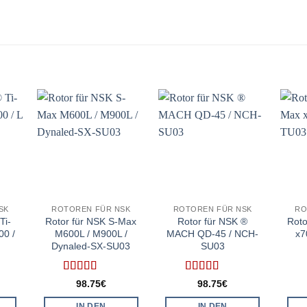
SK
ROTOREN FÜR NSK
ROTOREN FÜR NSK
RO
Ti-
Rotor für NSK S-Max
Rotor für NSK ®
Roto
00 /
M600L / M900L /
MACH QD-45 / NCH-
x7
Dynaled-SX-SU03
SU03
Bewertet
Bewertet
98.75
€
98.75
€
mit
5
von 5
mit
5
von 5
IN DEN
IN DEN