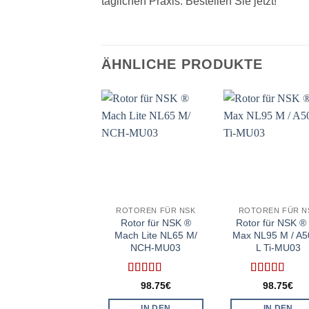
täglichen Praxis. Bestellen Sie jetzt!
ÄHNLICHE PRODUKTE
ROTOREN FÜR NSK
ROTOREN FÜR N
Rotor für NSK ®
Rotor für NSK ® 
Mach Lite NL65 M/
Max NL95 M / A5
NCH-MU03
L Ti-MU03
Bewertet
Bewertet
98.75
€
98.75
€
mit
5
von 5
mit
5
von 5
IN DEN
IN DEN