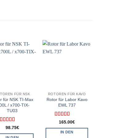
TOREN FÜR NSK
ROTOREN FÜR KAVO
ROTOREN FÜR NS
r für NSK TI-Max
Rotor für Labor Kavo
Rotor für NSK ®
00L / x700-TIX-
EWL 737
Phatelus 45 T / M
TU03
Lite 65 / T – NCH 
TU03
Bewertet
165.00
€
mit
5
von 5
Bewertet
98.75
€
mit
4.8
von
Bewertet
IN DEN
98.75
€
5
mit
5
von 5
IN DEN