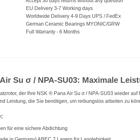
Accept 30 days returns without any question
EU Delivery 3-7 Working days
Worldwide Delivery 4-9 Days UPS / FedEx
German Ceramic Bearings MYONIC/GRW
Full Warranty - 6 Months
Air Su σ / NPA-SU03: Maximale Leistu
tzrotor, der Ihre NSK ® Pana Air Su σ / NPA-SU03 wieder auf 
und Leistung, die Sie benötigen, um reibungslos arbeiten zu kön
e:
en für eine sichere Abdichtung
Made in Germany) ABEC 7 Lagern für Langlebigkeit