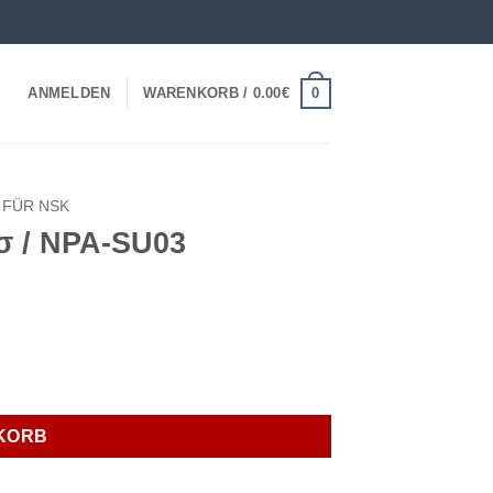
0
ANMELDEN
WARENKORB /
0.00
€
 FÜR NSK
 σ / NPA-SU03
KORB