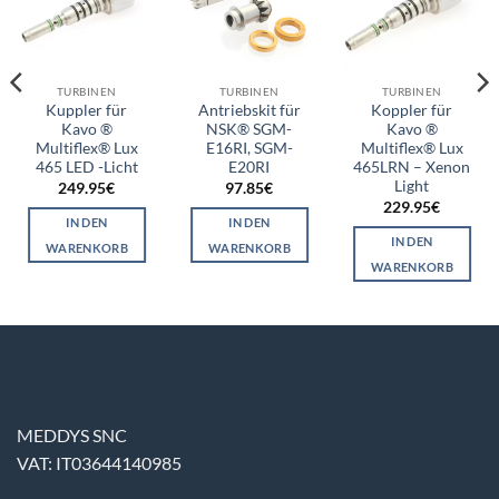
TURBINEN
TURBINEN
TURBINEN
Kuppler für
Antriebskit für
Koppler für
Kavo ®
NSK® SGM-
Kavo ®
Multiflex® Lux
E16RI, SGM-
Multiflex® Lux
465 LED -Licht
E20RI
465LRN – Xenon
Light
249.95
€
97.85
€
229.95
€
IN DEN
IN DEN
IN DEN
WARENKORB
WARENKORB
WARENKORB
MEDDYS SNC
VAT: IT03644140985