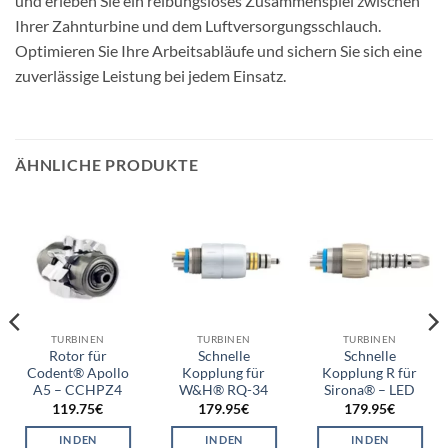
und erleben Sie ein reibungsloses Zusammenspiel zwischen
Ihrer Zahnturbine und dem Luftversorgungsschlauch.
Optimieren Sie Ihre Arbeitsabläufe und sichern Sie sich eine
zuverlässige Leistung bei jedem Einsatz.
ÄHNLICHE PRODUKTE
TURBINEN
TURBINEN
TURBINEN
Rotor für
Schnelle
Schnelle
Codent® Apollo
Kopplung für
Kopplung R für
A5 – CCHPZ4
W&H® RQ-34
Sirona® – LED
119.75
€
179.95
€
179.95
€
IN DEN
IN DEN
IN DEN