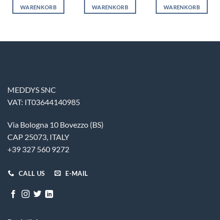
WARENKORB
WARENKORB
WARENKORB
MEDDYS SNC
VAT: IT03644140985
Via Bologna 10 Bovezzo (BS)
CAP 25073, ITALY
+39 327 560 9272
CALL US
E-MAIL