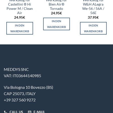
Castellini ® Hi
Bien Air®
W&H ALegra
Power M / Clean
Tornado
We-56 / 56A /
Air
56E
24.95
€
24.95
€
37.95
€
IN DEN
IN DEN
IN DEN
WARENKORB
WARENKORB
WARENKORB
MEDDYS SNC
VAT: IT03644140985
Via Bologna 10 Bovezzo (BS)
CAP 25073, ITALY
+39 327 560 9272
CALL US
E-MAIL