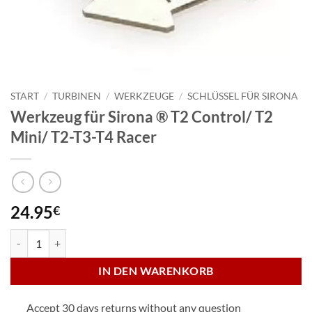
START
/
TURBINEN
/
WERKZEUGE
/
SCHLÜSSEL FÜR SIRONA
Werkzeug für Sirona ® T2 Control/ T2
Mini/ T2-T3-T4 Racer
24.95
€
Werkzeug für Sirona ® T2 Control/ T2 Mini/ T2-T3-T4 Racer Menge
IN DEN WARENKORB
Accept 30 days returns without any question