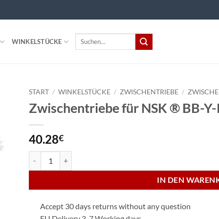
Suchen
WINKELSTÜCKE
nach:
START
/
WINKELSTÜCKE
/
ZWISCHENTRIEBE
/
ZWISCHE
Zwischentriebe für NSK ® BB-Y-
40.28
€
Zwischentriebe für NSK ® BB-Y-Kopftriebe Menge
IN DEN WAREN
Accept 30 days returns without any question
EU Delivery 3-7 Working days