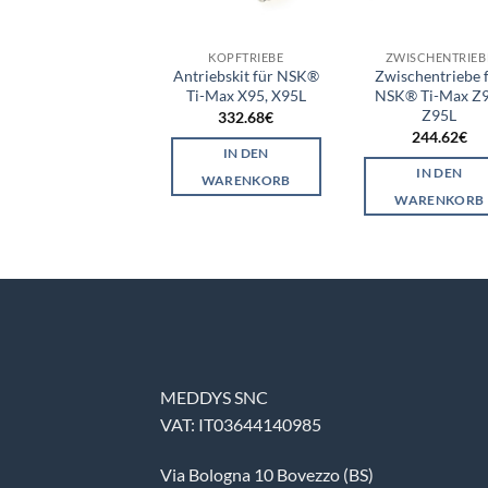
ZWISCHENTRIEBE
KOPFTRIEBE
ZWISCHENTRIEB
wischentriebe für
Antriebskit für NSK®
Zwischentriebe 
SK® FX15/ FX25
Ti-Max X95, X95L
NSK® Ti-Max Z9
Z95L
45.01
€
332.68
€
244.62
€
IN DEN
IN DEN
IN DEN
WARENKORB
WARENKORB
WARENKORB
MEDDYS SNC
VAT: IT03644140985
Via Bologna 10 Bovezzo (BS)