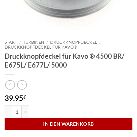
START
/
TURBINEN
/
DRUCKKNOPFDECKEL
/
DRUCKKNOPFDECKEL FÜR KAVO®
Druckknopfdeckel für Kavo ® 4500 BR/
E675L/ E677L/ 5000
39.95
€
Druckknopfdeckel für Kavo ® 4500 BR/ E675L/ E677L/ 5000 Menge
IN DEN WARENKORB