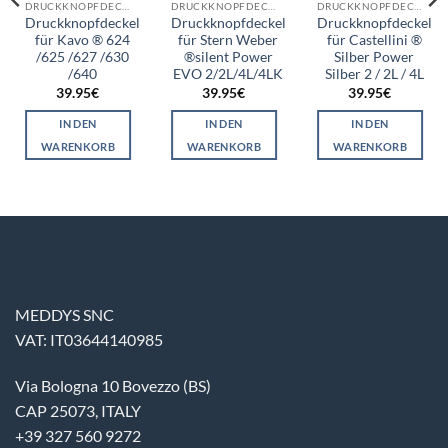
DRUCKKNOPFDECKEL
DRUCKKNOPFDECKEL
DRUCKKNOPFDECKEL
Druckknopfdeckel
Druckknopfdeckel
Druckknopfdeckel
für Kavo ® 624
für Stern Weber
für Castellini ®
/625 /627 /630
®silent Power
Silber Power
/640
EVO 2/2L/4L/4LK
Silber 2 / 2L / 4L
39.95
€
39.95
€
39.95
€
IN DEN
IN DEN
IN DEN
WARENKORB
WARENKORB
WARENKORB
MEDDYS SNC
VAT: IT03644140985
Via Bologna 10 Bovezzo (BS)
CAP 25073, ITALY
+39 327 560 9272